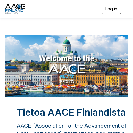
Log in
T
o
g
g
l
e
n
a
v
i
g
a
t
i
o
n
Tietoa AACE Finlandista
AACE (Association for the Advancement of