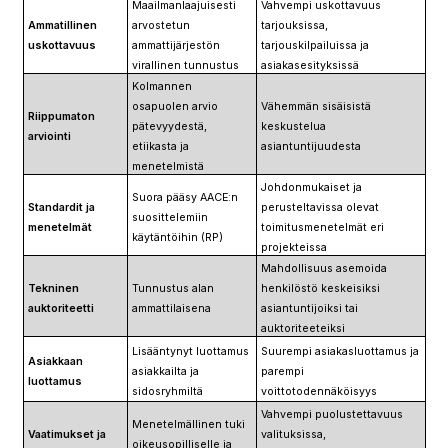
Maailmanlaajuisesti
Vahvempi uskottavuus
Ammatillinen
arvostetun
tarjouksissa,
uskottavuus
ammattijärjestön
tarjouskilpailuissa ja
virallinen tunnustus
asiakasesityksissä
Kolmannen
osapuolen arvio
Vähemmän sisäisistä
Riippumaton
pätevyydestä,
keskustelua
arviointi
etiikasta ja
asiantuntijuudesta
menetelmistä
Johdonmukaiset ja
Suora pääsy AACE:n
Standardit ja
perusteltavissa olevat
suosittelemiin
menetelmät
toimitusmenetelmät eri
käytäntöihin (RP)
projekteissa
Mahdollisuus asemoida
Tekninen
Tunnustus alan
henkilöstö keskeisiksi
auktoriteetti
ammattilaisena
asiantuntijoiksi tai
auktoriteeteiksi
Lisääntynyt luottamus
Suurempi asiakasluottamus ja
Asiakkaan
asiakkailta ja
parempi
luottamus
sidosryhmiltä
voittotodennäköisyys
Vahvempi puolustettavuus
Menetelmällinen tuki
Vaatimukset ja
valituksissa,
oikeusopilliselle ja