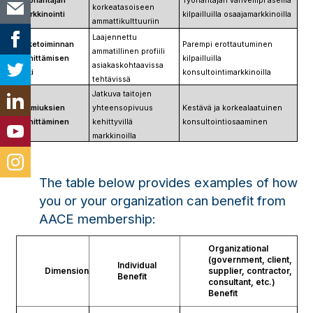
Työnantajan
Työnantajan vahvempi asema
korkeatasoiseen
markkinointi
kilpailluilla osaajamarkkinoilla
ammattikulttuuriin
Laajennettu
Liiketoiminnan
Parempi erottautuminen
ammatillinen profiili
kehittämisen
kilpailluilla
asiakaskohtaavissa
tuki
konsultointimarkkinoilla
tehtävissä
Jatkuva taitojen
Valmiuksien
yhteensopivuus
Kestävä ja korkealaatuinen
kehittäminen
kehittyvillä
konsultointiosaaminen
markkinoilla
The table below provides examples of how
you or your organization can benefit from
AACE membership:
Organizational
(government, client,
Individual
Dimension
supplier, contractor,
Benefit
consultant, etc.)
Benefit