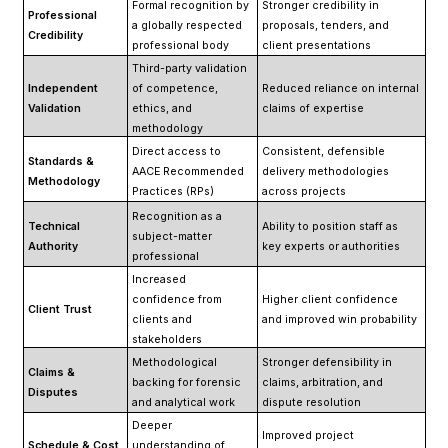
Formal recognition by
Stronger credibility in
Professional
a globally respected
proposals, tenders, and
Credibility
professional body
client presentations
Third-party validation
Independent
of competence,
Reduced reliance on internal
Validation
ethics, and
claims of expertise
methodology
Direct access to
Consistent, defensible
Standards &
AACE Recommended
delivery methodologies
Methodology
Practices (RPs)
across projects
Recognition as a
Technical
Ability to position staff as
subject-matter
Authority
key experts or authorities
professional
Increased
confidence from
Higher client confidence
Client Trust
clients and
and improved win probability
stakeholders
Methodological
Stronger defensibility in
Claims &
backing for forensic
claims, arbitration, and
Disputes
and analytical work
dispute resolution
Deeper
Improved project
Schedule & Cost
understanding of