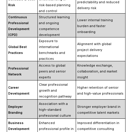
predictability and reduced
Risk
risk-based planning
delivery risk
and control
Continuous
Structured learning
Lower internal training
Professional
and ongoing
burden and faster
Development
competence
onboarding
(CPD)
development
Exposure to
Alignment with global
Global Best
international
project delivery
Practices
benchmarks and
expectations
practices
Access to global
Knowledge exchange,
Professional
peers and senior
collaboration, and market
Network
experts
insight
Clear professional
Career
Higher retention of senior
growth and
Development
and high-value professionals
recognition pathway
Association with a
Employer
Stronger employer brand in
high-standard
Branding
competitive talent markets
professional culture
Business
Enhanced
Improved differentiation in
Development
professional profile in
competitive consulting