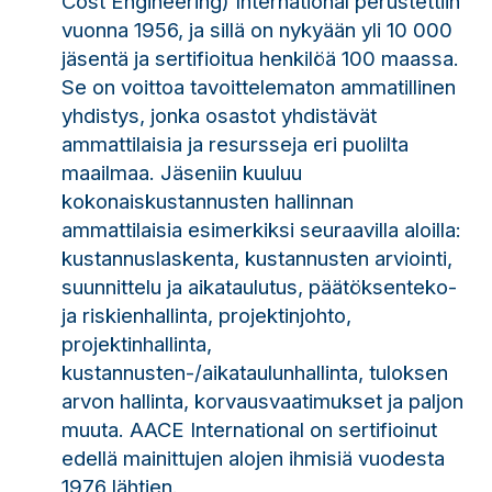
Cost Engineering) International perustettiin
vuonna 1956, ja sillä on nykyään yli 10 000
jäsentä ja sertifioitua henkilöä 100 maassa.
Se on voittoa tavoittelematon ammatillinen
yhdistys, jonka osastot yhdistävät
ammattilaisia ​​ja resursseja eri puolilta
maailmaa. Jäseniin kuuluu
kokonaiskustannusten hallinnan
ammattilaisia ​​esimerkiksi seuraavilla aloilla:
kustannuslaskenta, kustannusten arviointi,
suunnittelu ja aikataulutus, päätöksenteko-
ja riskienhallinta, projektinjohto,
projektinhallinta,
kustannusten-/aikataulunhallinta, tuloksen
arvon hallinta, korvausvaatimukset ja paljon
muuta. AACE International on sertifioinut
edellä mainittujen alojen ihmisiä vuodesta
1976 lähtien.