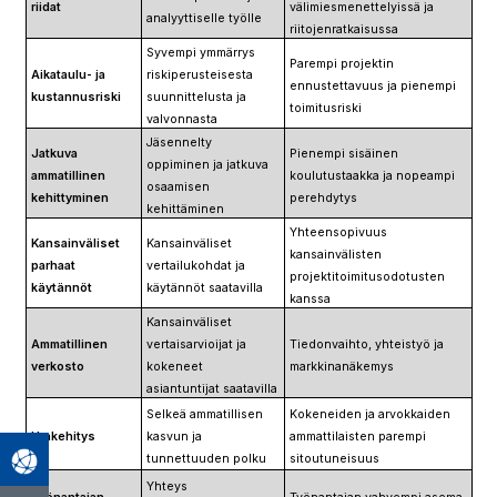
riidat
välimiesmenettelyissä ja
analyyttiselle työlle
riitojenratkaisussa
Syvempi ymmärrys
Parempi projektin
Aikataulu- ja
riskiperusteisesta
ennustettavuus ja pienempi
kustannusriski
suunnittelusta ja
toimitusriski
valvonnasta
Jäsennelty
Jatkuva
Pienempi sisäinen
oppiminen ja jatkuva
ammatillinen
koulutustaakka ja nopeampi
osaamisen
kehittyminen
perehdytys
kehittäminen
Yhteensopivuus
Kansainväliset
Kansainväliset
kansainvälisten
parhaat
vertailukohdat ja
projektitoimitusodotusten
käytännöt
käytännöt saatavilla
kanssa
Kansainväliset
Ammatillinen
vertaisarvioijat ja
Tiedonvaihto, yhteistyö ja
verkosto
kokeneet
markkinanäkemys
asiantuntijat saatavilla
Selkeä ammatillisen
Kokeneiden ja arvokkaiden
Urakehitys
kasvun ja
ammattilaisten parempi
tunnettuuden polku
sitoutuneisuus
Yhteys