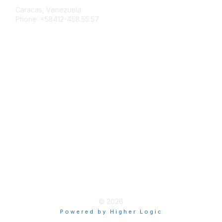
Caracas, Venezuela
Phone: +58412-458.55.57
Membership
Join
Benefits
Learn More
Privacy & Terms
About Us
Terms of Use
© 2026
Powered by Higher Logic